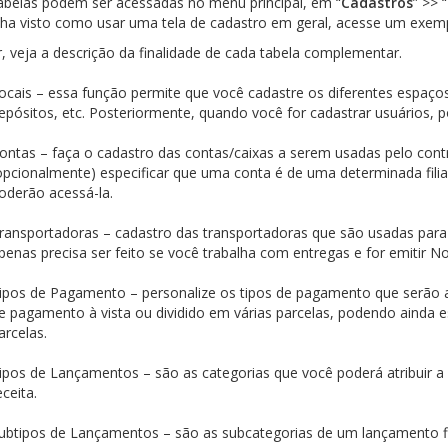
abelas podem ser acessadas no menu principal, em “
Cadastros
” >> “
ha visto como usar uma tela de cadastro em geral, acesse um exem
r, veja a descrição da finalidade de cada tabela complementar.
ocais – essa função permite que você cadastre os diferentes espaços f
epósitos, etc. Posteriormente, quando você for cadastrar usuários, po
ontas – faça o cadastro das contas/caixas a serem usadas pelo cont
opcionalmente) especificar que uma conta é de uma determinada filial
oderão acessá-la.
ransportadoras – cadastro das transportadoras que são usadas para
penas precisa ser feito se você trabalha com entregas e for emitir Not
ipos de Pagamento – personalize os tipos de pagamento que serão a
e pagamento à vista ou dividido em várias parcelas, podendo ainda es
arcelas.
ipos de Lançamentos – são as categorias que você poderá atribuir a
eceita.
ubtipos de Lançamentos – são as subcategorias de um lançamento fi