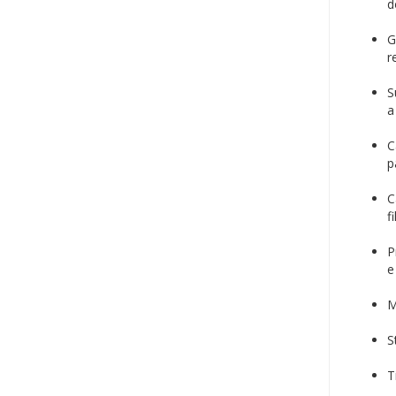
d
G
r
S
a
C
p
C
f
P
e
M
S
T