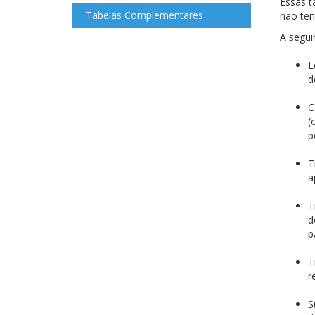
Essas t
Tabelas Complementares
não ten
A segui
L
d
C
(
p
T
a
T
d
p
T
r
S