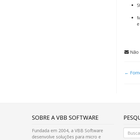
S
M
e
Não 
← Forn
Doc
navi
SOBRE A VBB SOFTWARE
PESQU
Fundada em 2004, a VBB Software
desenvolve soluções para micro e