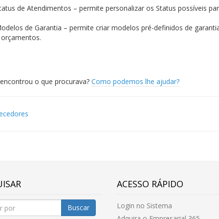
tatus de Atendimentos – permite personalizar os Status possíveis p
odelos de Garantia – permite criar modelos pré-definidos de garant
 orçamentos.
encontrou o que procurava?
Como podemos lhe ajudar?
ecedores
gation
ISAR
ACESSO RÁPIDO
Login no Sistema
Buscar
Adquira o Empresarial 365